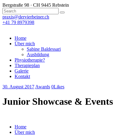
Bergstraße 98 · CH 9445 Rebstein
praxis@dervierbeiner.ch
+41 79 8979398
Home
Über mich
Sabine Baldessari
Ausbildung
Physiotherapie?
Therapieplan
Galerie
Kontakt
30. August 2017
Awards
0
Likes
Junior Showcase & Events
Home
Über mich