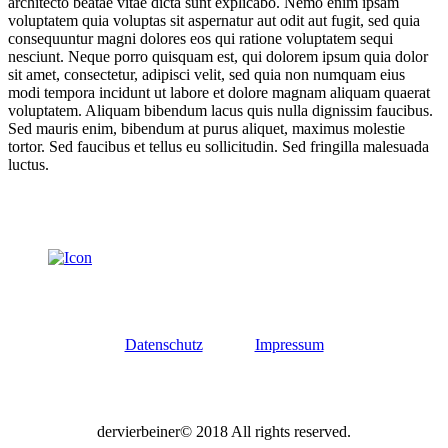
architecto beatae vitae dicta sunt explicabo. Nemo enim ipsam
voluptatem quia voluptas sit aspernatur aut odit aut fugit, sed quia
consequuntur magni dolores eos qui ratione voluptatem sequi
nesciunt. Neque porro quisquam est, qui dolorem ipsum quia dolor
sit amet, consectetur, adipisci velit, sed quia non numquam eius
modi tempora incidunt ut labore et dolore magnam aliquam quaerat
voluptatem. Aliquam bibendum lacus quis nulla dignissim faucibus.
Sed mauris enim, bibendum at purus aliquet, maximus molestie
tortor. Sed faucibus et tellus eu sollicitudin. Sed fringilla malesuada
luctus.
Datenschutz
Impressum
dervierbeiner© 2018 All rights reserved.