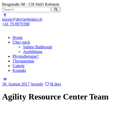
Bergstraße 98 · CH 9445 Rebstein
praxis@dervierbeiner.ch
+41 79 8979398
Home
Über mich
Sabine Baldessari
Ausbildung
Physiotherapie?
Therapieplan
Galerie
Kontakt
30. August 2017
Awards
0
Likes
Agility Resource Center Team