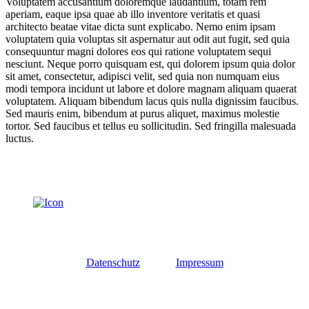
Voluptatem accusantium doloremque laudantium, totam rem
aperiam, eaque ipsa quae ab illo inventore veritatis et quasi
architecto beatae vitae dicta sunt explicabo. Nemo enim ipsam
voluptatem quia voluptas sit aspernatur aut odit aut fugit, sed quia
consequuntur magni dolores eos qui ratione voluptatem sequi
nesciunt. Neque porro quisquam est, qui dolorem ipsum quia dolor
sit amet, consectetur, adipisci velit, sed quia non numquam eius
modi tempora incidunt ut labore et dolore magnam aliquam quaerat
voluptatem. Aliquam bibendum lacus quis nulla dignissim faucibus.
Sed mauris enim, bibendum at purus aliquet, maximus molestie
tortor. Sed faucibus et tellus eu sollicitudin. Sed fringilla malesuada
luctus.
Datenschutz
Impressum